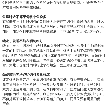
饲料是猪的营养来源，饲料的好坏直接影响养猪效益。但是有些养殖
户在使用饲料中存在误区。
鱼腥味浓不等于饲料中鱼粉多
有些养殖户往往以饲料的鱼腥味大小来评定饲料中鱼粉的含量，以此
判断浓缩料质量好坏的看法是不对的。当前市场上有种叫鱼腥香的添
加剂，加到饲料中就显得鱼腥味很浓，养猪场(户)要认识到这一点。
猪吃了就睡不能表明饲料好
猪有一定的生活习性，特别是40公斤以下的小猪，每天中午前后都有
一定的时间玩耍。吃了就睡的猪是由于在饲料中添加了镇静剂(安眠
药)，猪吃了镇静剂后破坏了其正常的生理功能，所以嗜睡。而镇静剂
对猪的肌体会起到降血压、降体温、心跳加快的作用，影响其正常代
谢。为此，国家对饲料行业早有规定，禁止添加这些药物。
粪便颜色无法证明饲料质量好坏
评定饲料质量好坏，要看饲料转化率的高低。有些养殖户认为，猪排
黑粪证明食用的饲料好，排黄粪证明食用了不好的饲料。个别饲料厂
家为了迎合养殖户的心理，在饲料中添加了一些对猪的生长发育没有
作用的物质，如腐殖酸钠、血粉和160ppm(百万分比浓度)以上的铜，
不但提高了饲料成本，增加了养猪户的负担，而且又没有明显的促生
产作用。